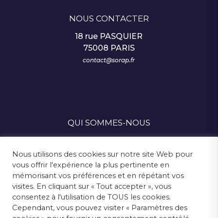
NOUS CONTACTER
18 rue PASQUIER
75008 PARIS
contact@sorap.fr
QUI SOMMES-NOUS
SUIVEZ-NOUS
Nous utilisons des cookies sur notre site Web pour
vous offrir l'expérience la plus pertinente en
mémorisant vos préférences et en répétant vos
visites. En cliquant sur « Tout accepter », vous
MENTIONS LÉGALES
consentez à l'utilisation de TOUS les cookies.
Cependant, vous pouvez visiter « Paramètres des
ESPACE PRESSE