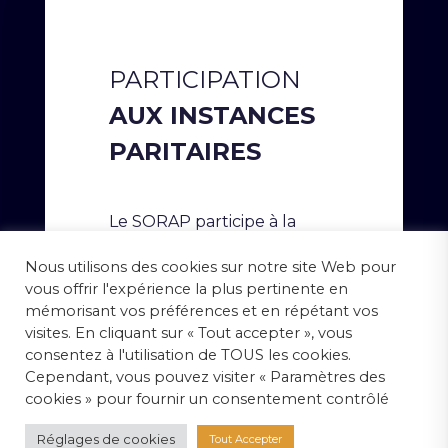
PARTICIPATION
AUX INSTANCES
PARITAIRES
Le SORAP participe à la
construction d’une politique
Nous utilisons des cookies sur notre site Web pour
sociale attractive et
vous offrir l'expérience la plus pertinente en
dynamique au sein de la
mémorisant vos préférences et en répétant vos
branche des prestataires de
visites. En cliquant sur « Tout accepter », vous
services du secteur tertiaire
consentez à l'utilisation de TOUS les cookies.
(IDCC 2098) et définit, pour
Cependant, vous pouvez visiter « Paramètres des
les métiers de la relation
cookies » pour fournir un consentement contrôlé
commerciale, les
orientations en matière de :
Réglages de cookies
Tout Accepter