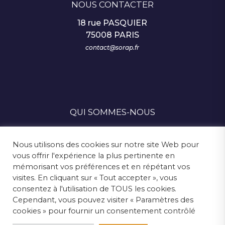
NOUS CONTACTER
18 rue PASQUIER
75008 PARIS
contact@sorap.fr
QUI SOMMES-NOUS
SUIVEZ-NOUS
Nous utilisons des cookies sur notre site Web pour
vous offrir l'expérience la plus pertinente en
mémorisant vos préférences et en répétant vos
visites. En cliquant sur « Tout accepter », vous
MENTIONS LÉGALES
consentez à l'utilisation de TOUS les cookies.
Cependant, vous pouvez visiter « Paramètres des
ESPACE PRESSE
cookies » pour fournir un consentement contrôlé