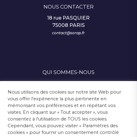
NOUS CONTACTER
18 rue PASQUIER
75008 PARIS
contact@sorap.fr
QUI SOMMES-NOUS
SUIVEZ-NOUS
Nous utilisons des cookies sur notre site Web pour
vous offrir l'expérience la plus pertinente en
mémorisant vos préférences et en répétant vos
visites. En cliquant sur « Tout accepter », vous
MENTIONS LÉGALES
consentez à l'utilisation de TOUS les cookies.
Cependant, vous pouvez visiter « Paramètres des
ESPACE PRESSE
cookies » pour fournir un consentement contrôlé