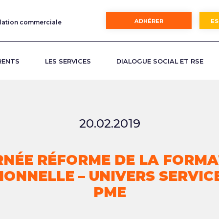
ADHÉRER
ES
elation commerciale
RENTS
LES SERVICES
DIALOGUE SOCIAL ET RSE
NTS
GES CLIENTS
VERNANCE
TÉMOIGNAGES ADHÉRENTS
LA BRANCHE
CARRIÈRE
NOS PARTENAIRES & ORGANISM
ADHÉRER
20.02.2019
RNÉE RÉFORME DE LA FORMA
IONNELLE – UNIVERS SERVIC
PME