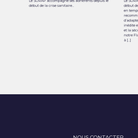
Le SORAP accompagne ses adhérents depuis le
Le SORA
début de la crise sanitaire...
début de
en temps
recomma
d’adapte
inédite 
et la sé
notre Fl
à […]
NOUS CONTACTER