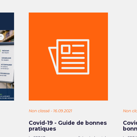
Non classé - 16.09.2021
Non cla
Covid-19 - Guide de bonnes
Covi
pratiques
bonn