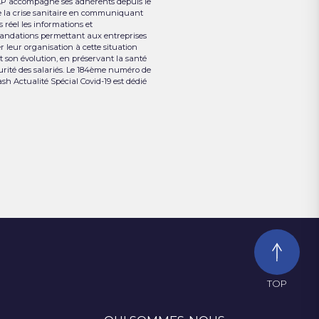
P accompagne ses adhérents depuis le
 la crise sanitaire en communiquant
 réel les informations et
ndations permettant aux entreprises
r leur organisation à cette situation
et son évolution, en préservant la santé
curité des salariés. Le 184ème numéro de
ash Actualité Spécial Covid-19 est dédié
TOP